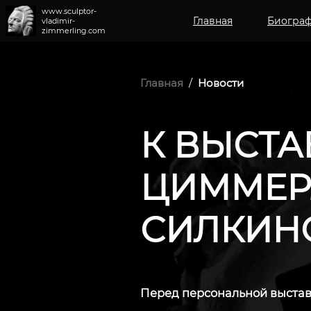
www.sculptor-
Главная
Биогра
vladimir-
zimmerling.com
Главная
/
Новости
К ВЫСТ
ЦИММЕР
СИЛКИНОЙ
Перед персональной выста