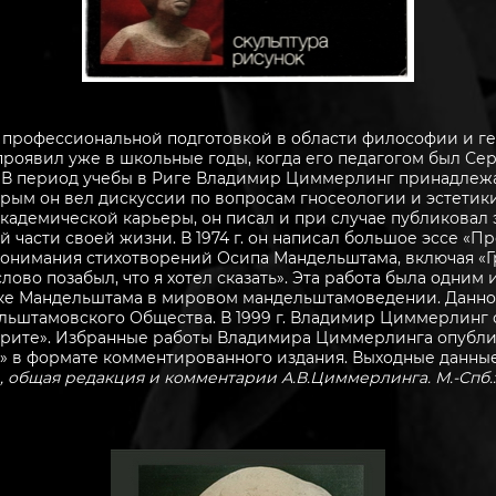
профессиональной подготовкой в области философии и г
проявил уже в школьные годы, когда его педагогом был Сер
). В период учебы в Риге Владимир Циммерлинг принадлеж
торым он вел дискуссии по вопросам гносеологии и эстетик
кадемической карьеры, он писал и при случае публиковал 
 части своей жизни. В 1974 г. он написал большое эссе «
понимания стихотворений Осипа Мандельштама, включая «Г
слово позабыл, что я хотел сказать». Эта работа была одним
ике Мандельштама в мировом мандельштамоведении. Данно
ьштамовского Общества. В 1999 г. Владимир Циммерлинг о
ворите». Избранные работы Владимира Циммерлинга опубл
» в формате комментированного издания. Выходные данны
общая редакция и комментарии А.В.Циммерлинга. М.-Спб.: Не