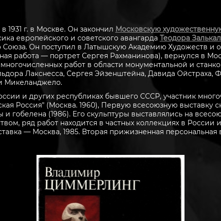
1931 г. в Москве. Он закончил
Московскую художественну
ссика европейского и советского авангарда
Теодора Залькал
Союза. Он поступил в Латышскую Академию Художеств и окон
ая работа ― портрет Сергея Рахманинова), вернулся в Мос
р многочисленных работ в области монументальной и станко
льдора Лакснесса, Сергея Эйзенштейна, Давида Ойстраха, Фё
и Микеланджело.
оссии и других республиках бывшего СССР, участник много
кая Россия" (Москва. 1960), Первую всесоюзную выставку с
 и гобелена (1986). Его скульптуры выставлялись на всес
твом, ряд работ находится в частных коллекциях в России 
авка ― Москва, 1985. Вторая прижизненная персональная в