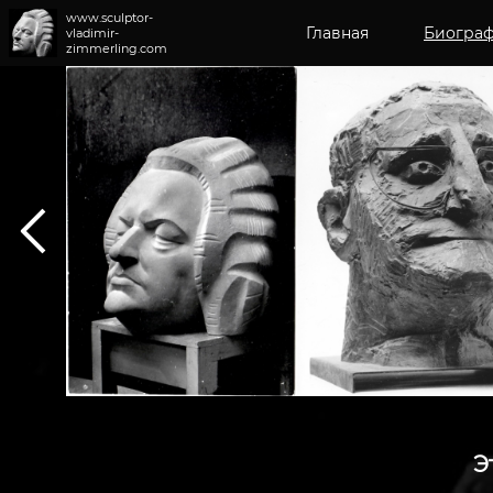
www.sculptor-
Главная
Биогра
vladimir-
zimmerling.com
Э