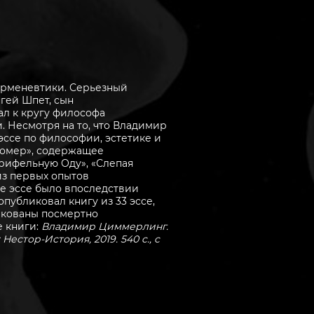
ерменевтики. Серьезный
гей Шпет, сын
ал к кругу философа
и. Несмотря на то, что Владимир
эссе по философии, эстетике и
Промер», содержащее
рифельную Оду», «Слепая
 из первых опытов
е эссе было впоследствии
публиковал книгу из 33 эссе,
икованы посмертно
е книги:
Владимир Циммерлинг.
стор-История, 2019. 540 c., c