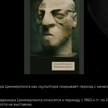
а Циммерлинга как скульптора покрывает период с начала 19
димира Циммерлинга относятся к периоду с 1960-х гг. по 20
тся на выставках.