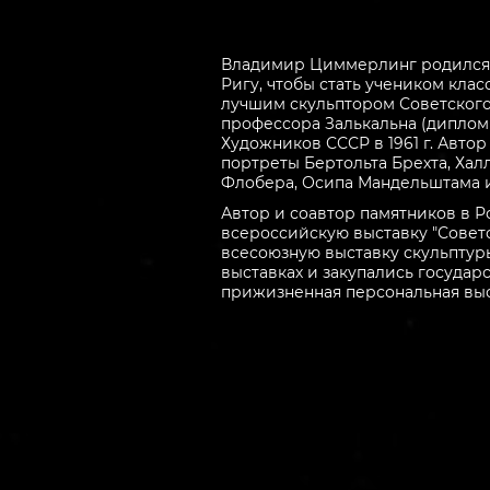
Владимир Циммерлинг родился в 
Ригу, чтобы стать учеником кла
лучшим скульптором Советского 
профессора Залькальна (дипломн
Художников СССР в 1961 г. Авто
портреты Бертольта Брехта, Хал
Флобера, Осипа Мандельштама 
Автор и соавтор памятников в Р
всероссийскую выставку "Советс
всесоюзную выставку скульптуры
выставках и закупались государс
прижизненная персональная выст