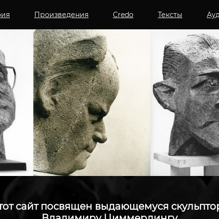
фия
Произведения
Credo
Тексты
Ау
тот сайт посвящен выдающемуся скульпто
Владимиру Циммерлингу