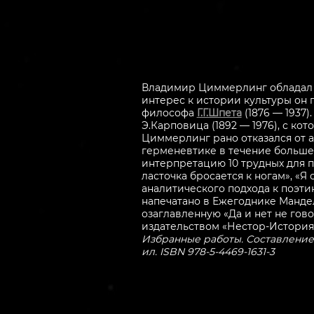
Владимир Циммерлинг обладал 
интерес к истории культуры он 
философа
Г.Г.Шпета
(1876 ― 1937
Э.Карповица (1892 ― 1976), с ко
Циммерлинг рано отказался от а
герменевтике в течение большей
интерпретацию 10 трудных для 
ласточка бросается к ногам», «Я 
аналитического подхода к поэт
напечатано в Ежегоднике Мандел
озаглавленную «Да и нет не го
издательством «Нестор-История
Избранные работы. Составление, 
ил. ISBN 978-5-4469-1631-3